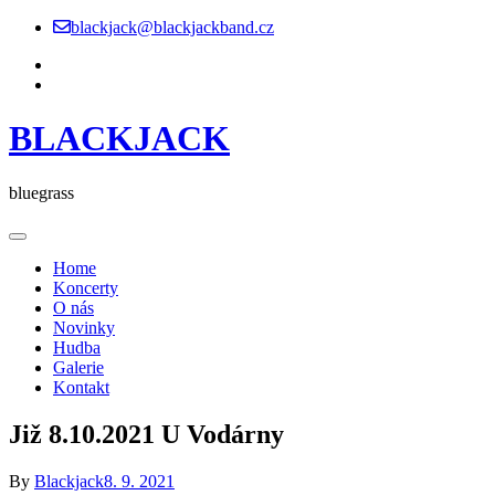
Skip
blackjack@blackjackband.cz
to
content
BLACKJACK
bluegrass
Home
Koncerty
O nás
Novinky
Hudba
Galerie
Kontakt
Již 8.10.2021 U Vodárny
By
Blackjack
8. 9. 2021