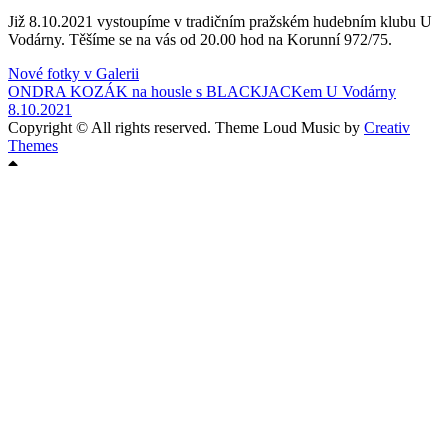
Již 8.10.2021 vystoupíme v tradičním pražském hudebním klubu U
Vodárny. Těšíme se na vás od 20.00 hod na Korunní 972/75.
Navigace
Nové fotky v Galerii
ONDRA KOZÁK na housle s BLACKJACKem U Vodárny
pro
8.10.2021
příspěvek
Copyright © All rights reserved. Theme Loud Music by
Creativ
Themes